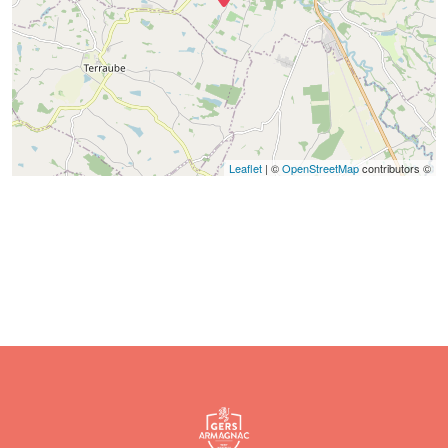
Leaflet
| ©
OpenStreetMap
contributors ©