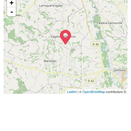
+
-
Leaflet
| ©
OpenStreetMap
contributors ©