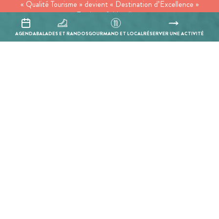
« Qualité Tourisme » devient « Destination d’Excellence »
Tourisme & Handicap
Tourisme responsable
AGENDA
BALADES ET RANDOS
GOURMAND ET LOCAL
RÉSERVER UNE ACTIVITÉ
Groupes
Conditions générales de ventes
Suivez-nous
Inscrivez-vous à notre newsletter
En cochant cette case, j’accepte que les informations saisies soient
utilisées pour permettre de me recontacter.
Mentions légales
Politique de confidentialité
Réalisation :
Mill, Privas