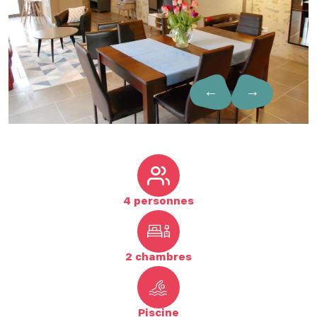
←
→
4 personnes
2 chambres
Piscine