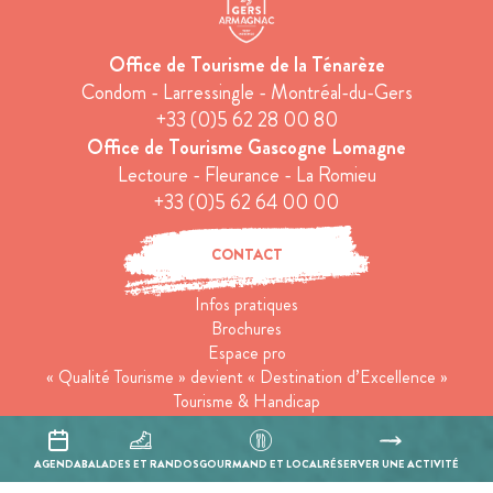
Office de Tourisme de la Ténarèze
Condom - Larressingle - Montréal-du-Gers
+33 (0)5 62 28 00 80
Office de Tourisme Gascogne Lomagne
Lectoure - Fleurance - La Romieu
+33 (0)5 62 64 00 00
CONTACT
Infos pratiques
Brochures
Espace pro
« Qualité Tourisme » devient « Destination d’Excellence »
Tourisme & Handicap
Tourisme responsable
Groupes
AGENDA
BALADES ET RANDOS
GOURMAND ET LOCAL
RÉSERVER UNE ACTIVITÉ
Conditions générales de ventes