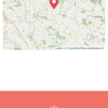
Leaflet
| ©
OpenStreetMap
contributors ©