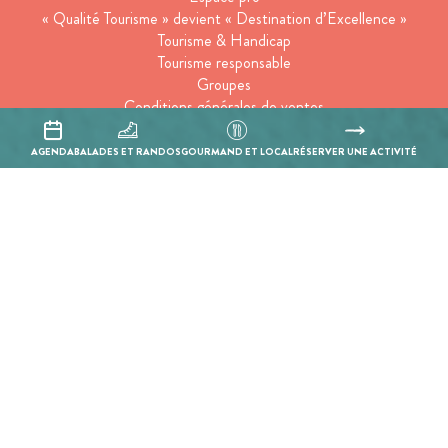
« Qualité Tourisme » devient « Destination d’Excellence »
Tourisme & Handicap
Tourisme responsable
Groupes
Conditions générales de ventes
Suivez-nous
AGENDA
BALADES ET RANDOS
GOURMAND ET LOCAL
RÉSERVER UNE ACTIVITÉ
Inscrivez-vous à notre newsletter
En cochant cette case, j’accepte que les informations saisies soient
utilisées pour permettre de me recontacter.
Mentions légales
Politique de confidentialité
Réalisation :
Mill, Privas