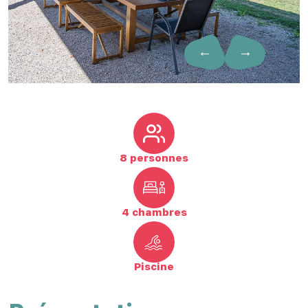
←
→
8 personnes
4 chambres
Piscine