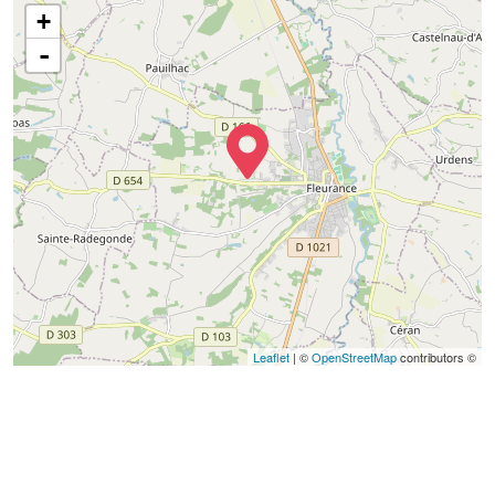
+
-
Leaflet
| ©
OpenStreetMap
contributors ©