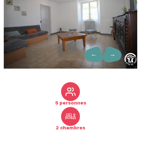
←
→
5 personnes
2 chambres