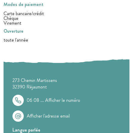
Modes de paiement
Carte bancaire/crédit
Chèque
Virement
Ouverture
toute l'année
273 Chemin Martissens
32390
Réjaumont
06 08 ...
Afficher le numéro
Afficher l'adresse email
Langue parlée