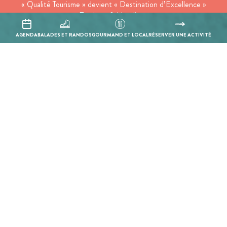
« Qualité Tourisme » devient « Destination d’Excellence »
Tourisme & Handicap
Tourisme responsable
AGENDA
BALADES ET RANDOS
GOURMAND ET LOCAL
RÉSERVER UNE ACTIVITÉ
Groupes
Conditions générales de ventes
Suivez-nous
Inscrivez-vous à notre newsletter
En cochant cette case, j’accepte que les informations saisies soient
utilisées pour permettre de me recontacter.
Mentions légales
Politique de confidentialité
Réalisation :
Mill, Privas