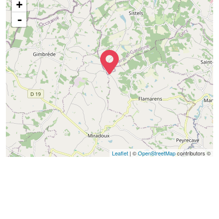
+
-
Leaflet
| ©
OpenStreetMap
contributors ©