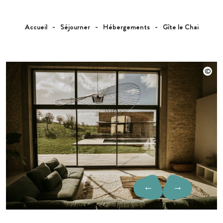
Accueil
Séjourner
Hébergements
Gîte le Chai
←
→