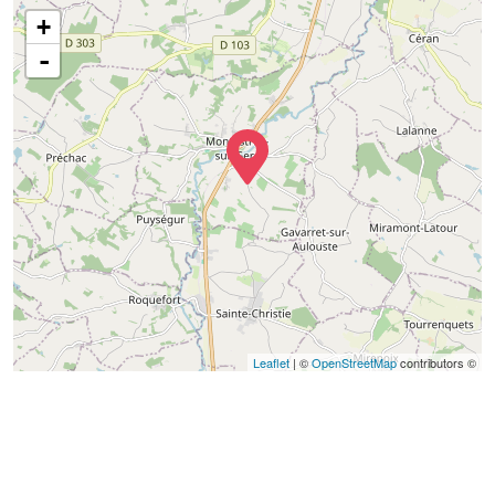
+
-
Leaflet
| ©
OpenStreetMap
contributors ©