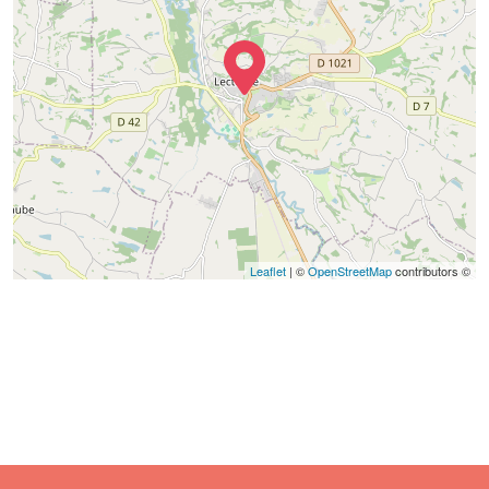
Leaflet
| ©
OpenStreetMap
contributors ©