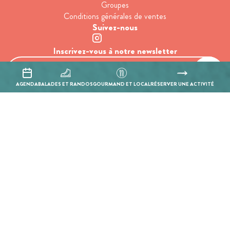
Groupes
Conditions générales de ventes
Suivez-nous
Inscrivez-vous à notre newsletter
AGENDA
BALADES ET RANDOS
GOURMAND ET LOCAL
RÉSERVER UNE ACTIVITÉ
En cochant cette case, j’accepte que les informations saisies soient
utilisées pour permettre de me recontacter.
Mentions légales
Politique de confidentialité
Réalisation :
Mill, Privas