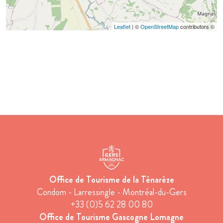
Leaflet
| ©
OpenStreetMap
contributors ©
Office de Tourisme de la Ténarèze
Condom - Larressingle - Montréal-du-Gers
+33 (0)5 62 28 00 80
Office de Tourisme Gascogne Lomagne