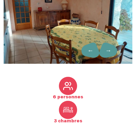
←
→
6 personnes
3 chambres