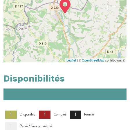
Leaflet
| ©
OpenStreetMap
contributors ©
Disponibilités
1
1
1
Disponible
Complet
Fermé
1
Passé / Non renseigné