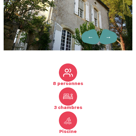
←
→
8 personnes
3 chambres
Piscine