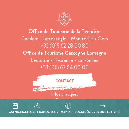
Office de Tourisme de la Ténarèze
Condom - Larressingle - Montréal-du-Gers
+33 (0)5 62 28 00 80
Office de Tourisme Gascogne Lomagne
Lectoure - Fleurance - La Romieu
+33 (0)5 62 64 00 00
CONTACT
Infos pratiques
Brochures
Espace pro
« Qualité Tourisme » devient « Destination d’Excellence »
AGENDA
BALADES ET RANDOS
GOURMAND ET LOCAL
RÉSERVER UNE ACTIVITÉ
Tourisme & Handicap
Tourisme responsable