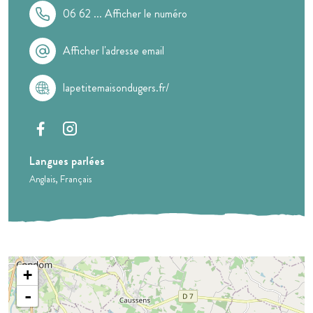
06 62 ...
Afficher le numéro
Afficher l'adresse email
lapetitemaisondugers.fr/
Langues parlées
Anglais
Français
+
-