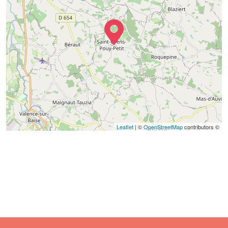
Leaflet
| ©
OpenStreetMap
contributors ©