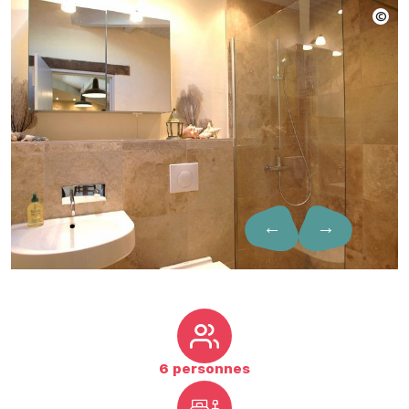
←
→
6 personnes