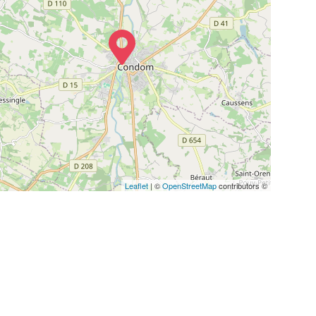
Leaflet
| ©
OpenStreetMap
contributors ©