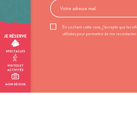
En cochant cette case, j’accepte que les inf
utilisées pour permettre de me recontacter
JE RÉSERVE
SPECTACLES
VISITES ET
ACTIVITÉS
MON SÉJOUR