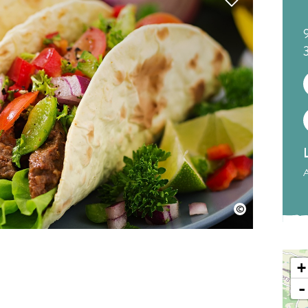
A
+
-