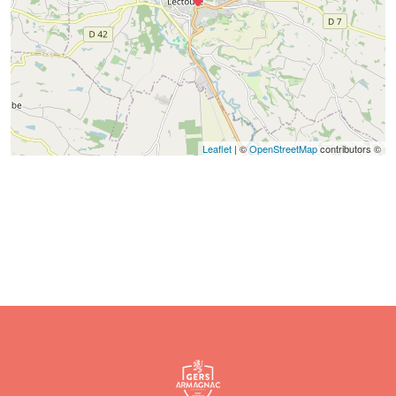
Leaflet
| ©
OpenStreetMap
contributors ©