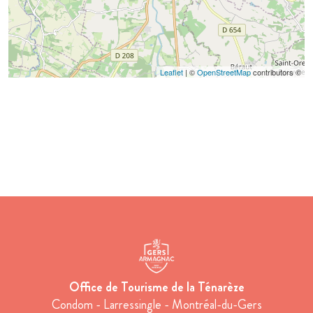
Leaflet
| ©
OpenStreetMap
contributors ©
Office de Tourisme de la Ténarèze
Condom - Larressingle - Montréal-du-Gers