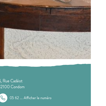
4, Rue Cadéot
32100
Condom
05 62 ...
Afficher le numéro