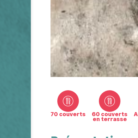
70 couverts
60 couverts
A
en terrasse