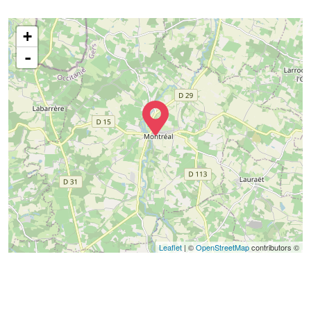
+
-
Leaflet
| ©
OpenStreetMap
contributors ©