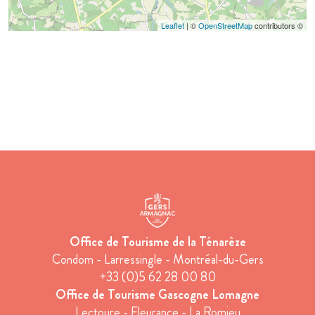
Leaflet
| ©
OpenStreetMap
contributors ©
Office de Tourisme de la Ténarèze
Condom - Larressingle - Montréal-du-Gers
+33 (0)5 62 28 00 80
Office de Tourisme Gascogne Lomagne
Lectoure - Fleurance - La Romieu