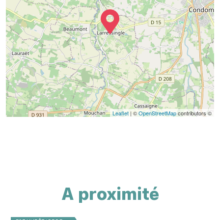
Leaflet
| ©
OpenStreetMap
contributors ©
A proximité