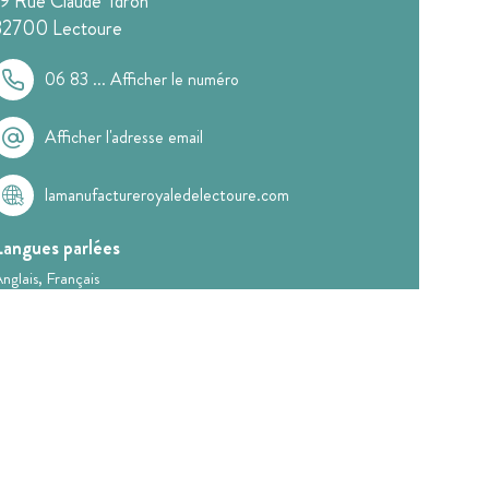
19 Rue Claude Ydron
32700
Lectoure
06 83 ...
Afficher le numéro
Afficher l'adresse email
lamanufactureroyaledelectoure.com
Langues parlées
nglais
Français