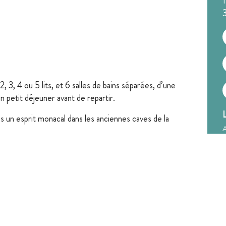
 3, 4 ou 5 lits, et 6 salles de bains séparées, d’une
un petit déjeuner avant de repartir.
 un esprit monacal dans les anciennes caves de la
A
t une maison de vacances à louer et des chambres
+
-