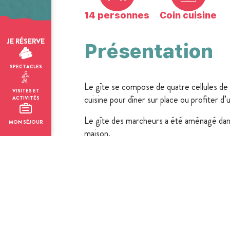
14 personnes
Coin cuisine
JE RÉSERVE
Présentation
SPECTACLES
Le gîte se compose de quatre cellules de 2,
VISITES ET
cuisine pour dîner sur place ou profiter d’
ACTIVITÉS
Le gîte des marcheurs a été aménagé dans
MON SÉJOUR
maison.
La Manufacture Royale propose égalemen
d'hôtes.
14 personnes