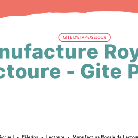
GÎTE D'ÉTAPE/SÉJOUR
nufacture Roy
ctoure - Gite 
Accueil
Pèlerins
Lectoure
Manufacture Royale de Lectoure