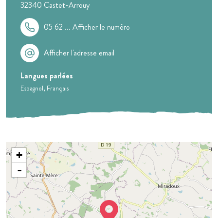
32340
Castet-Arrouy
05 62 ...
Afficher le numéro
Afficher l'adresse email
Langues parlées
Espagnol
Français
+
-