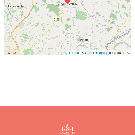
Leaflet
| ©
OpenStreetMap
contributors ©