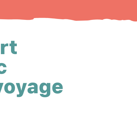
rt
c
 voyage