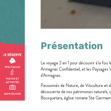
Présentation
JE RÉSERVE
Le voyage 2 en 1 pour découvrir à la foi
SPECTACLES
Armagnac Confidentiel, et les Paysages V
d'Armagnac.
VISITES ET
ACTIVITÉS
Passionnés de Nature, de Viticulture et d'
découverte de nos patrimoines naturels, c
MON SÉJOUR
Bousquetara, église romane Ste Germaine
cistercienne de Flaran, chapelle romane d
la rivière Baïse, haies champêtres et pa