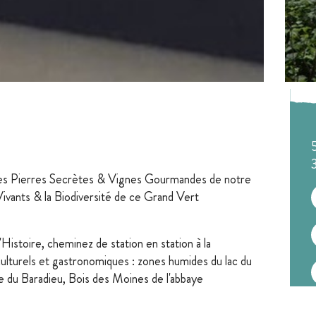
s les Pierres Secrètes & Vignes Gourmandes de notre
ivants & la Biodiversité de ce Grand Vert
Histoire, cheminez de station en station à la
ulturels et gastronomiques : zones humides du lac du
 du Baradieu, Bois des Moines de l'abbaye
e Flarembel à Cassaigne, ancien port de Beaucaire sur
ysagères de Lagardère, église romane de Mouchan,