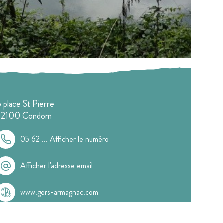
5 place St Pierre
32100
Condom
05 62 ...
Afficher le numéro
Afficher l'adresse email
www.gers-armagnac.com
Langue parlée