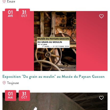
Eauze
01
31
AVR
OCT
Exposition "Du grain au moulin" au Musée du Paysan Gascon
Toujouse
01
31
MAI
OCT