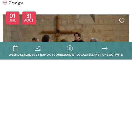
Cassaigne
01
31
JUIL
AOÛT
AGENDA
BALADES ET RANDOS
GOURMAND ET LOCAL
RÉSERVER UNE ACTIVITÉ
BILLETTERIE EN LIGNE
Visite guidée - Larressingle : La quête de l'épée magique
Larressingle
01
31
JUIL
AOÛT