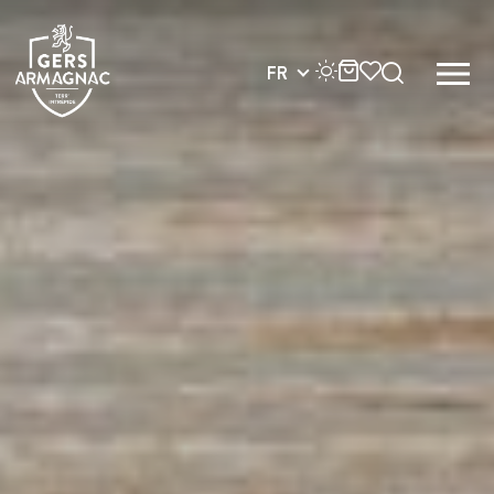
Dates
FR
AUJOURD'HUI
DEMA
Type
Exposition
Concert
Marché
Théâtre
Fête locale
Atelier | cours | in
Visite
Brocante | Vide-g
Repas | Soirée
Rando